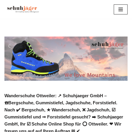
Zum
Inhalt
springen
Wanderschuhe Ottweiler: ↗️ Schuhjaeger GmbH –
☎️Bergschuhe, Gummistiefel, Jagdschuhe, Forststiefel.
Nach ✔️ Bergschuh, ★ Wanderschuh, ❌ Jagdschuh, ☑️
Gummistiefel und ⇒ Forststiefel gesucht? ➡️ Schuhjaeger
GmbH, Ihr ☑️ Schuhe Online Shop für ⭕ Ottweiler. ❤ Wir
freuen uns auf auf Ihren Auftrag ✉ ✔.