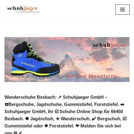
Zum
Inhalt
springen
Wanderschuhe Bexbach: ↗️ Schuhjaeger GmbH –
☎️Bergschuhe, Jagdschuhe, Gummistiefel, Forststiefel. ➡️
Schuhjaeger GmbH, Ihr ☑️ Schuhe Online Shop für 66450
Bexbach. ✺ Jagdschuh, ★ Wanderschuh, ✔️ Bergschuh, ☑️
Gummistiefel oder ✹ Forststiefel. ❤ Melden Sie sich bei
uns ✉ ✔.