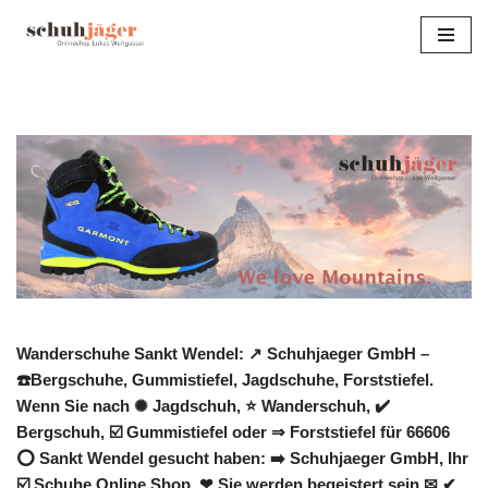
Zum
Inhalt
springen
Wanderschuhe Sankt Wendel: ↗️ Schuhjaeger GmbH –
☎️Bergschuhe, Gummistiefel, Jagdschuhe, Forststiefel.
Wenn Sie nach ✺ Jagdschuh, ⭐ Wanderschuh, ✔️
Bergschuh, ☑️ Gummistiefel oder ⇒ Forststiefel für 66606
⭕ Sankt Wendel gesucht haben: ➡️ Schuhjaeger GmbH, Ihr
☑️ Schuhe Online Shop. ❤ Sie werden begeistert sein ✉ ✔.