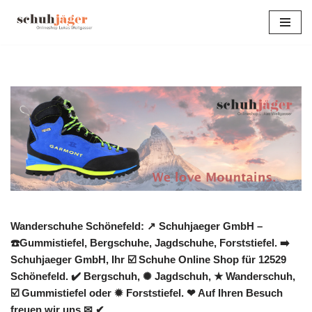
Zum
Inhalt
springen
Wanderschuhe Schönefeld: ↗️ Schuhjaeger GmbH –
☎️Gummistiefel, Bergschuhe, Jagdschuhe, Forststiefel. ➡️
Schuhjaeger GmbH, Ihr ☑️ Schuhe Online Shop für 12529
Schönefeld. ✔️ Bergschuh, ✺ Jagdschuh, ★ Wanderschuh,
☑️ Gummistiefel oder ✹ Forststiefel. ❤ Auf Ihren Besuch
freuen wir uns ✉ ✔.