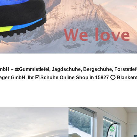
bH – ☎️Gummistiefel, Jagdschuhe, Bergschuhe, Forststie
jaeger GmbH, Ihr ☑️ Schuhe Online Shop in 15827 ⭕ Blanken