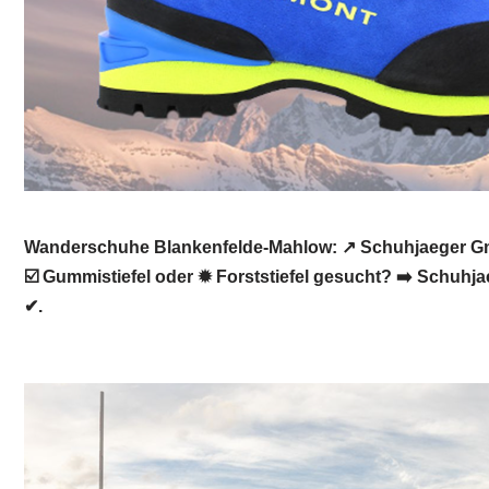
Wanderschuhe Blankenfelde-Mahlow: ↗️ Schuhjaeger Gm
☑️ Gummistiefel oder ✹ Forststiefel gesucht? ➡️ Schuh
✔.