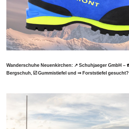
Wanderschuhe Neuenkirchen: ↗️ Schuhjaeger GmbH – ☎️
Bergschuh, ☑️ Gummistiefel und ⇒ Forststiefel gesuch