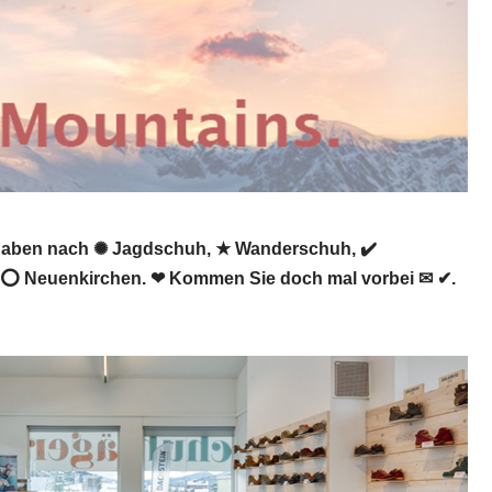
 haben nach ✺ Jagdschuh, ★ Wanderschuh, ✔️
85 ⭕ Neuenkirchen. ❤ Kommen Sie doch mal vorbei ✉ ✔.