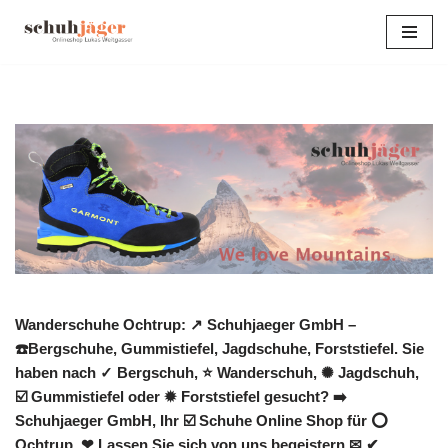
Zum
Inhalt
springen
Wanderschuhe Ochtrup: ↗️ Schuhjaeger GmbH –
☎️Bergschuhe, Gummistiefel, Jagdschuhe, Forststiefel. Sie
haben nach ✓ Bergschuh, ⭐ Wanderschuh, ✺ Jagdschuh,
☑️ Gummistiefel oder ✹ Forststiefel gesucht? ➡️
Schuhjaeger GmbH, Ihr ☑️ Schuhe Online Shop für ⭕
Ochtrup. ❤ Lassen Sie sich von uns begeistern ✉ ✔.