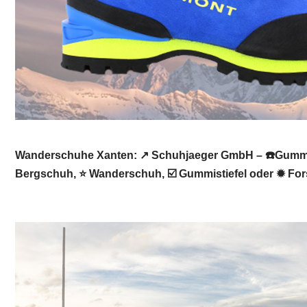
Wanderschuhe Xanten: ↗️ Schuhjaeger GmbH – ☎️Gummist
Bergschuh, ⭐ Wanderschuh, ☑️ Gummistiefel oder ✹ Forst