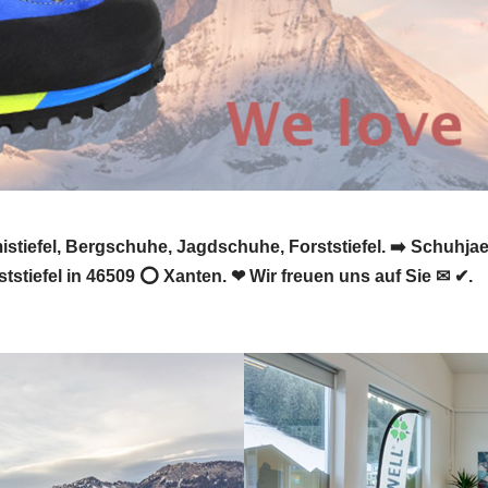
iefel, Bergschuhe, Jagdschuhe, Forststiefel. ➡️ Schuhja
stiefel in 46509 ⭕ Xanten. ❤ Wir freuen uns auf Sie ✉ ✔.