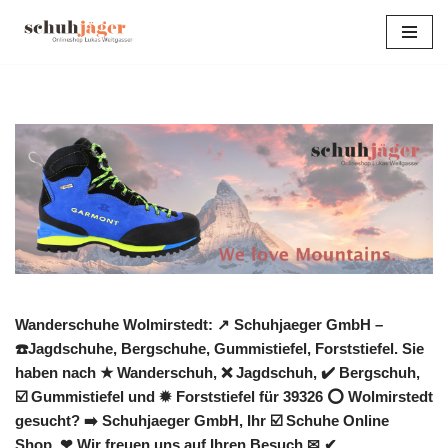
Zum
Inhalt
springen
Wanderschuhe Wolmirstedt: ↗️ Schuhjaeger GmbH –
☎️Jagdschuhe, Bergschuhe, Gummistiefel, Forststiefel. Sie
haben nach ★ Wanderschuh, ❌ Jagdschuh, ✔️ Bergschuh,
☑️ Gummistiefel und ✹ Forststiefel für 39326 ⭕ Wolmirstedt
gesucht? ➡️ Schuhjaeger GmbH, Ihr ☑️ Schuhe Online
Shop. ❤ Wir freuen uns auf Ihren Besuch ✉ ✔.