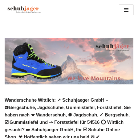
Zum
Inhalt
springen
Wanderschuhe Wittlich: ↗️ Schuhjaeger GmbH –
☎️Bergschuhe, Jagdschuhe, Gummistiefel, Forststiefel. Sie
haben nach ★ Wanderschuh, ✺ Jagdschuh, ✓ Bergschuh,
☑️ Gummistiefel und ⇒ Forststiefel für 54516 ⭕ Wittlich
gesucht? ➡️ Schuhjaeger GmbH, Ihr ☑️ Schuhe Online
Shop. ❤ Hoffentlich sehen wir uns bald ✉ ✔.