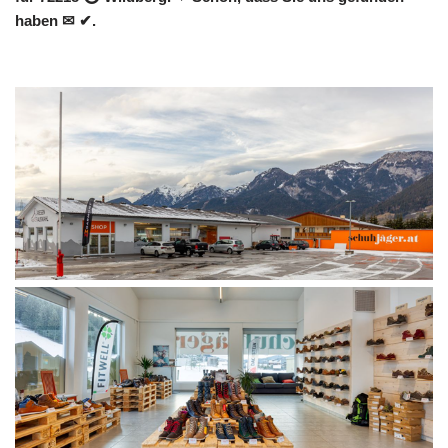
haben ✉ ✔.