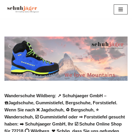
Zum
Inhalt
springen
Wanderschuhe Wildberg: ↗️ Schuhjaeger GmbH –
☎️Jagdschuhe, Gummistiefel, Bergschuhe, Forststiefel.
Wenn Sie nach ❌ Jagdschuh, ♻ Bergschuh, ⭐
Wanderschuh, ☑️ Gummistiefel oder ⇒ Forststiefel gesucht
haben: ➡️ Schuhjaeger GmbH, Ihr ☑️ Schuhe Online Shop
für 72218 ⭕ Wildberg. ❤ Schön, dass Sie uns gefunden