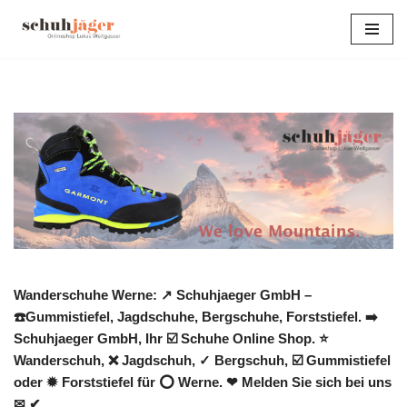
Zum
Inhalt
springen
Wanderschuhe Werne: ↗️ Schuhjaeger GmbH –
☎️Gummistiefel, Jagdschuhe, Bergschuhe, Forststiefel. ➡️
Schuhjaeger GmbH, Ihr ☑️ Schuhe Online Shop. ⭐
Wanderschuh, ❌ Jagdschuh, ✓ Bergschuh, ☑️ Gummistiefel
oder ✹ Forststiefel für ⭕ Werne. ❤ Melden Sie sich bei uns
✉ ✔.