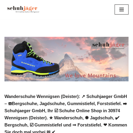
Zum
Inhalt
springen
Wanderschuhe Wennigsen (Deister): ↗️ Schuhjaeger GmbH
– ☎️Bergschuhe, Jagdschuhe, Gummistiefel, Forststiefel. ➡️
Schuhjaeger GmbH, Ihr ☑️ Schuhe Online Shop in 30974
Wennigsen (Deister). ★ Wanderschuh, ✺ Jagdschuh, ✔️
Bergschuh, ☑️ Gummistiefel und ⇒ Forststiefel. ❤ Kommen
Sie doch mal vorbei ✉ ✔.