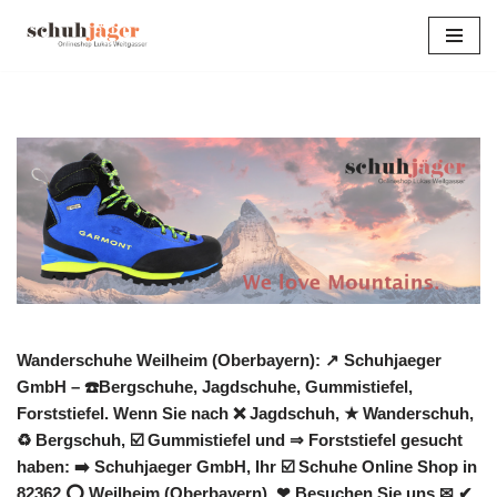
Zum
Inhalt
springen
Wanderschuhe Weilheim (Oberbayern): ↗️ Schuhjaeger
GmbH – ☎️Bergschuhe, Jagdschuhe, Gummistiefel,
Forststiefel. Wenn Sie nach ❌ Jagdschuh, ★ Wanderschuh,
♻ Bergschuh, ☑️ Gummistiefel und ⇒ Forststiefel gesucht
haben: ➡️ Schuhjaeger GmbH, Ihr ☑️ Schuhe Online Shop in
82362 ⭕ Weilheim (Oberbayern). ❤ Besuchen Sie uns ✉ ✔.