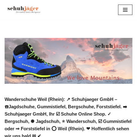
Zum
Inhalt
springen
Wanderschuhe Weil (Rhein): ↗️ Schuhjaeger GmbH –
☎️Jagdschuhe, Gummistiefel, Bergschuhe, Forststiefel. ➡️
Schuhjaeger GmbH, Ihr ☑️ Schuhe Online Shop. ✓
Bergschuh, ✺ Jagdschuh, ⭐ Wanderschuh, ☑️ Gummistiefel
oder ⇒ Forststiefel in ⭕ Weil (Rhein). ❤ Hoffentlich sehen
wir uns bald ✉ ✔.