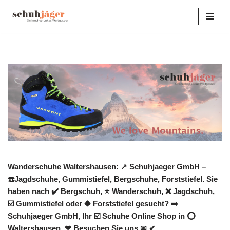
Zum
Inhalt
springen
Wanderschuhe Waltershausen: ↗️ Schuhjaeger GmbH –
☎️Jagdschuhe, Gummistiefel, Bergschuhe, Forststiefel. Sie
haben nach ✔️ Bergschuh, ⭐ Wanderschuh, ❌ Jagdschuh,
☑️ Gummistiefel oder ✹ Forststiefel gesucht? ➡️
Schuhjaeger GmbH, Ihr ☑️ Schuhe Online Shop in ⭕
Waltershausen. ❤ Besuchen Sie uns ✉ ✔.