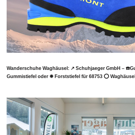
Wanderschuhe Waghäusel: ↗️ Schuhjaeger GmbH – ☎️Gum
Gummistiefel oder ✹ Forststiefel für 68753 ⭕ Waghäusel