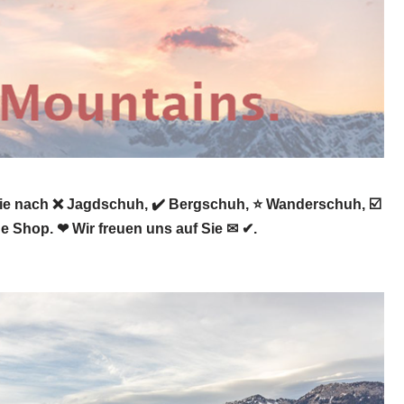
ie nach ❌ Jagdschuh, ✔️ Bergschuh, ⭐ Wanderschuh, ☑️
e Shop. ❤ Wir freuen uns auf Sie ✉ ✔.