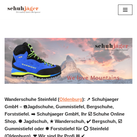
Zum
Inhalt
springen
Wanderschuhe Steinfeld (
Oldenburg
): ↗️ Schuhjaeger
GmbH – ☎️Jagdschuhe, Gummistiefel, Bergschuhe,
Forststiefel. ➡️ Schuhjaeger GmbH, Ihr ☑️ Schuhe Online
Shop. ✺ Jagdschuh, ★ Wanderschuh, ✔️ Bergschuh, ☑️
Gummistiefel oder ✹ Forststiefel für ⭕ Steinfeld
(Oldenburg). ❤ Wir sind Ihr Profi ✉ ✔.