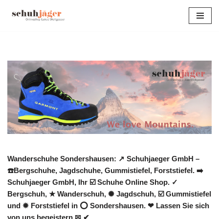
Zum
Inhalt
springen
Wanderschuhe Sondershausen: ↗️ Schuhjaeger GmbH –
☎️Bergschuhe, Jagdschuhe, Gummistiefel, Forststiefel. ➡️
Schuhjaeger GmbH, Ihr ☑️ Schuhe Online Shop. ✓
Bergschuh, ★ Wanderschuh, ✺ Jagdschuh, ☑️ Gummistiefel
und ✹ Forststiefel in ⭕ Sondershausen. ❤ Lassen Sie sich
von uns begeistern ✉ ✔.