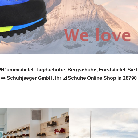
ummistiefel, Jagdschuhe, Bergschuhe, Forststiefel. Sie
t? ➡️ Schuhjaeger GmbH, Ihr ☑️ Schuhe Online Shop in 287