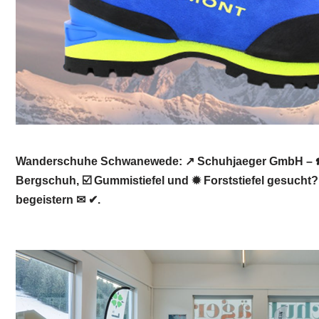
Wanderschuhe Schwanewede: ↗️ Schuhjaeger GmbH – ☎️G
Bergschuh, ☑️ Gummistiefel und ✹ Forststiefel gesuch
begeistern ✉ ✔.