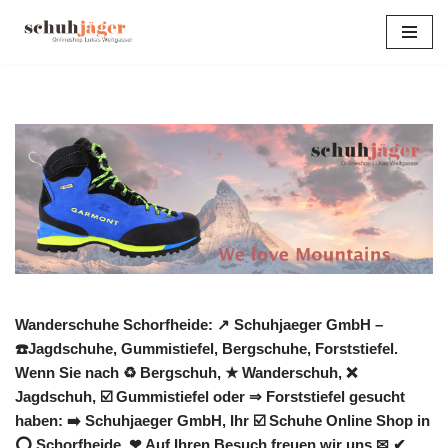
Zum
Inhalt
springen
Wanderschuhe Schorfheide: ↗️ Schuhjaeger GmbH –
☎️Jagdschuhe, Gummistiefel, Bergschuhe, Forststiefel.
Wenn Sie nach ♻ Bergschuh, ★ Wanderschuh, ❌
Jagdschuh, ☑️ Gummistiefel oder ⇒ Forststiefel gesucht
haben: ➡️ Schuhjaeger GmbH, Ihr ☑️ Schuhe Online Shop in
⭕ Schorfheide. ❤ Auf Ihren Besuch freuen wir uns ✉ ✔.