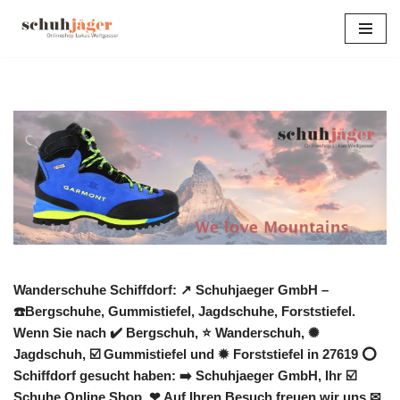
Zum
Inhalt
springen
Wanderschuhe Schiffdorf: ↗️ Schuhjaeger GmbH –
☎️Bergschuhe, Gummistiefel, Jagdschuhe, Forststiefel.
Wenn Sie nach ✔️ Bergschuh, ⭐ Wanderschuh, ✺
Jagdschuh, ☑️ Gummistiefel und ✹ Forststiefel in 27619 ⭕
Schiffdorf gesucht haben: ➡️ Schuhjaeger GmbH, Ihr ☑️
Schuhe Online Shop. ❤ Auf Ihren Besuch freuen wir uns ✉