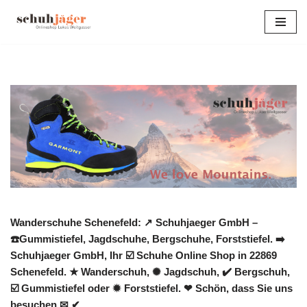
Zum
Inhalt
springen
Wanderschuhe Schenefeld: ↗️ Schuhjaeger GmbH –
☎️Gummistiefel, Jagdschuhe, Bergschuhe, Forststiefel. ➡️
Schuhjaeger GmbH, Ihr ☑️ Schuhe Online Shop in 22869
Schenefeld. ★ Wanderschuh, ✺ Jagdschuh, ✔️ Bergschuh,
☑️ Gummistiefel oder ✹ Forststiefel. ❤ Schön, dass Sie uns
besuchen ✉ ✔.