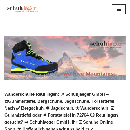
Zum
Inhalt
springen
Wanderschuhe Reutlingen: ↗️ Schuhjaeger GmbH –
☎️Gummistiefel, Bergschuhe, Jagdschuhe, Forststiefel.
Nach ✔️ Bergschuh, ✺ Jagdschuh, ★ Wanderschuh, ☑️
Gummistiefel oder ✹ Forststiefel in 72764 ⭕ Reutlingen
gesucht? ➡️ Schuhjaeger GmbH, Ihr ☑️ Schuhe Online
Shop. ❤ Hoffentlich sehen wir uns bald ✉ ✔.