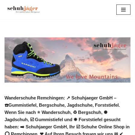
Zum
Inhalt
springen
Wanderschuhe Remchingen: ↗️ Schuhjaeger GmbH –
☎️Gummistiefel, Bergschuhe, Jagdschuhe, Forststiefel.
Wenn Sie nach ⭐ Wanderschuh, ♻ Bergschuh, ✺
Jagdschuh, ☑️ Gummistiefel und ✹ Forststiefel gesucht
haben: ➡️ Schuhjaeger GmbH, Ihr ☑️ Schuhe Online Shop in
⭕ Remchingen. ❤ Auf Ihren Besuch freuen wir uns ✉ ✔.