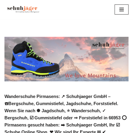
Zum
Inhalt
springen
Wanderschuhe Pirmasens: ↗️ Schuhjaeger GmbH –
☎️Bergschuhe, Gummistiefel, Jagdschuhe, Forststiefel.
Wenn Sie nach ✺ Jagdschuh, ⭐ Wanderschuh, ✓
Bergschuh, ☑️ Gummistiefel oder ⇒ Forststiefel in 66953 ⭕
Pirmasens gesucht haben: ➡️ Schuhjaeger GmbH, Ihr ☑️
Schuhe Online Shop. ❤ Wir sind Ihr Experte ✉ ✔.