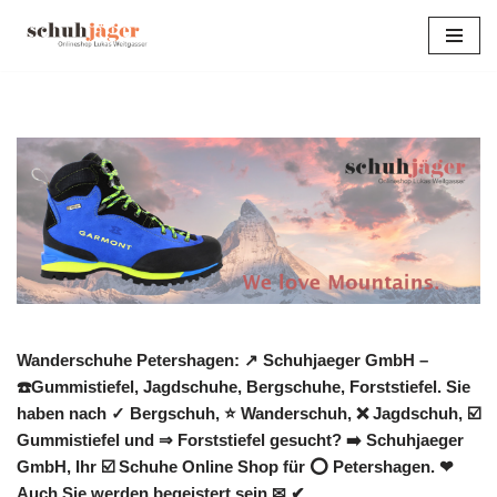
Zum
Inhalt
springen
Wanderschuhe Petershagen: ↗️ Schuhjaeger GmbH –
☎️Gummistiefel, Jagdschuhe, Bergschuhe, Forststiefel. Sie
haben nach ✓ Bergschuh, ⭐ Wanderschuh, ❌ Jagdschuh, ☑️
Gummistiefel und ⇒ Forststiefel gesucht? ➡️ Schuhjaeger
GmbH, Ihr ☑️ Schuhe Online Shop für ⭕ Petershagen. ❤
Auch Sie werden begeistert sein ✉ ✔.