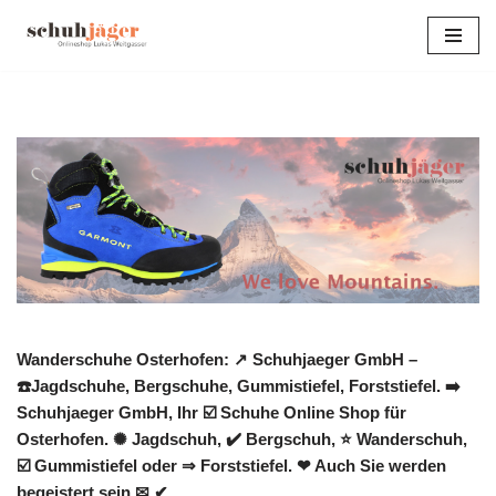
Zum
Inhalt
springen
Wanderschuhe Osterhofen: ↗️ Schuhjaeger GmbH –
☎️Jagdschuhe, Bergschuhe, Gummistiefel, Forststiefel. ➡️
Schuhjaeger GmbH, Ihr ☑️ Schuhe Online Shop für
Osterhofen. ✺ Jagdschuh, ✔️ Bergschuh, ⭐ Wanderschuh,
☑️ Gummistiefel oder ⇒ Forststiefel. ❤ Auch Sie werden
begeistert sein ✉ ✔.