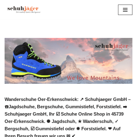
Zum
Inhalt
springen
Wanderschuhe Oer-Erkenschwick: ↗️ Schuhjaeger GmbH –
☎️Jagdschuhe, Bergschuhe, Gummistiefel, Forststiefel. ➡️
Schuhjaeger GmbH, Ihr ☑️ Schuhe Online Shop in 45739
Oer-Erkenschwick. ✺ Jagdschuh, ★ Wanderschuh, ✓
Bergschuh, ☑️ Gummistiefel oder ✹ Forststiefel. ❤ Auf
Ihren Besuch freuen wir uns ✉ ✔.