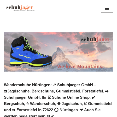
Zum
Inhalt
springen
Wanderschuhe Nürtingen: ↗️ Schuhjaeger GmbH –
☎️Jagdschuhe, Bergschuhe, Gummistiefel, Forststiefel. ➡️
Schuhjaeger GmbH, Ihr ☑️ Schuhe Online Shop. ✔️
Bergschuh, ⭐ Wanderschuh, ✺ Jagdschuh, ☑️ Gummistiefel
und ⇒ Forststiefel in 72622 ⭕ Nürtingen. ❤ Auch Sie
werden begeistert sein ✉ ✔.