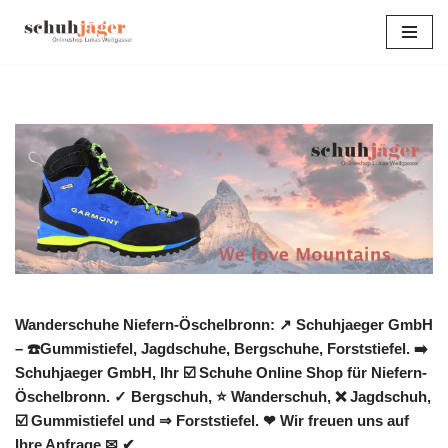
Zum
Inhalt
springen
Wanderschuhe Niefern-Öschelbronn: ↗️ Schuhjaeger GmbH
– ☎️Gummistiefel, Jagdschuhe, Bergschuhe, Forststiefel. ➡️
Schuhjaeger GmbH, Ihr ☑️ Schuhe Online Shop für Niefern-
Öschelbronn. ✓ Bergschuh, ⭐ Wanderschuh, ❌ Jagdschuh,
☑️ Gummistiefel und ⇒ Forststiefel. ❤ Wir freuen uns auf
Ihre Anfrage ✉ ✔.