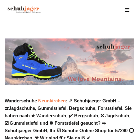
Zum
Inhalt
springen
Wanderschuhe
Neunkirchen
: ↗️ Schuhjaeger GmbH –
☎️Jagdschuhe, Gummistiefel, Bergschuhe, Forststiefel. Sie
haben nach ★ Wanderschuh, ✔️ Bergschuh, ❌ Jagdschuh,
☑️ Gummistiefel und ✹ Forststiefel gesucht? ➡️
Schuhjaeger GmbH, Ihr ☑️ Schuhe Online Shop für 57290 ⭕
Neunkirchen. ❤ Wir sind für Sie da ✉ ✔.