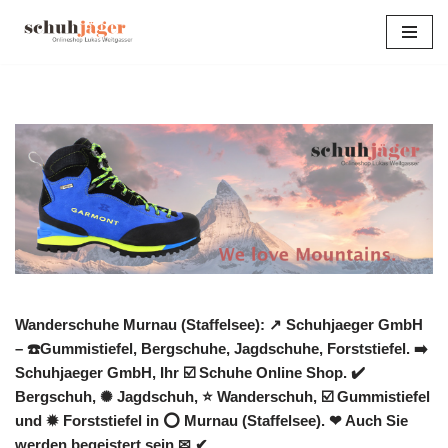
Zum
Inhalt
springen
Wanderschuhe Murnau (Staffelsee): ↗️ Schuhjaeger GmbH
– ☎️Gummistiefel, Bergschuhe, Jagdschuhe, Forststiefel. ➡️
Schuhjaeger GmbH, Ihr ☑️ Schuhe Online Shop. ✔️
Bergschuh, ✺ Jagdschuh, ⭐ Wanderschuh, ☑️ Gummistiefel
und ✹ Forststiefel in ⭕ Murnau (Staffelsee). ❤ Auch Sie
werden begeistert sein ✉ ✔.