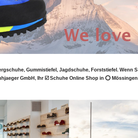
gschuhe, Gummistiefel, Jagdschuhe, Forststiefel. Wenn 
huhjaeger GmbH, Ihr ☑️ Schuhe Online Shop in ⭕ Mössinge