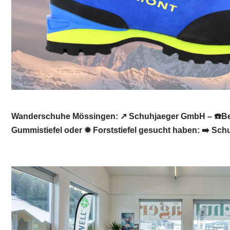
Wanderschuhe Mössingen: ↗️ Schuhjaeger GmbH – ☎️Ber
Gummistiefel oder ✹ Forststiefel gesucht haben: ➡️ Sc