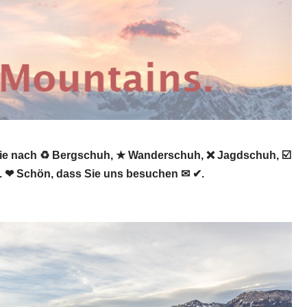
Sie nach ♻ Bergschuh, ★ Wanderschuh, ❌ Jagdschuh, ☑️
n. ❤ Schön, dass Sie uns besuchen ✉ ✔.