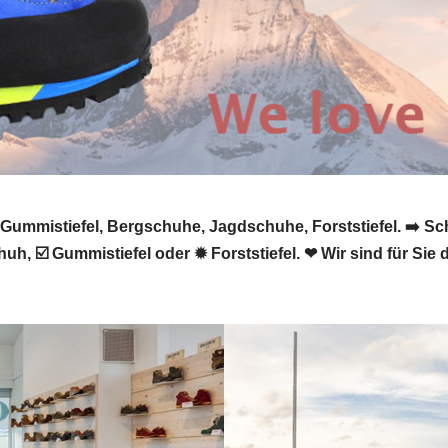
mmistiefel, Bergschuhe, Jagdschuhe, Forststiefel. ➡️ Sc
☑️ Gummistiefel oder ✹ Forststiefel. ❤ Wir sind für Sie 