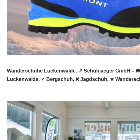
Wanderschuhe Luckenwalde: ↗️ Schuhjaeger GmbH – ☎️Gu
Luckenwalde. ✓ Bergschuh, ❌ Jagdschuh, ★ Wanderschuh, 