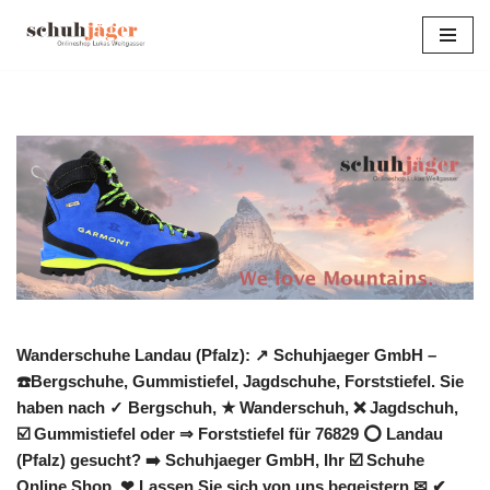
Zum
Inhalt
springen
Wanderschuhe Landau (Pfalz): ↗️ Schuhjaeger GmbH –
☎️Bergschuhe, Gummistiefel, Jagdschuhe, Forststiefel. Sie
haben nach ✓ Bergschuh, ★ Wanderschuh, ❌ Jagdschuh,
☑️ Gummistiefel oder ⇒ Forststiefel für 76829 ⭕ Landau
(Pfalz) gesucht? ➡️ Schuhjaeger GmbH, Ihr ☑️ Schuhe
Online Shop. ❤ Lassen Sie sich von uns begeistern ✉ ✔.