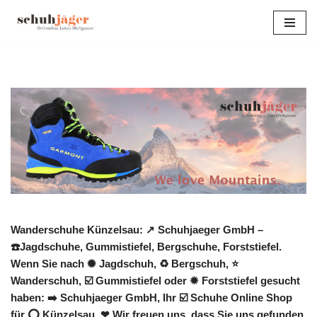
Zum
Inhalt
springen
Wanderschuhe Künzelsau: ↗️ Schuhjaeger GmbH –
☎️Jagdschuhe, Gummistiefel, Bergschuhe, Forststiefel.
Wenn Sie nach ✺ Jagdschuh, ♻ Bergschuh, ⭐
Wanderschuh, ☑️ Gummistiefel oder ✹ Forststiefel gesucht
haben: ➡️ Schuhjaeger GmbH, Ihr ☑️ Schuhe Online Shop
für ⭕ Künzelsau. ❤ Wir freuen uns, dass Sie uns gefunden