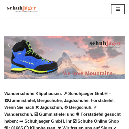
Zum
Inhalt
springen
Wanderschuhe Klipphausen: ↗️ Schuhjaeger GmbH –
☎️Gummistiefel, Bergschuhe, Jagdschuhe, Forststiefel.
Wenn Sie nach ❌ Jagdschuh, ♻ Bergschuh, ⭐
Wanderschuh, ☑️ Gummistiefel und ✹ Forststiefel gesucht
haben: ➡️ Schuhjaeger GmbH, Ihr ☑️ Schuhe Online Shop
für 01665 ⭕ Klipphausen. ❤ Wir freuen uns auf Sie ✉ ✔.