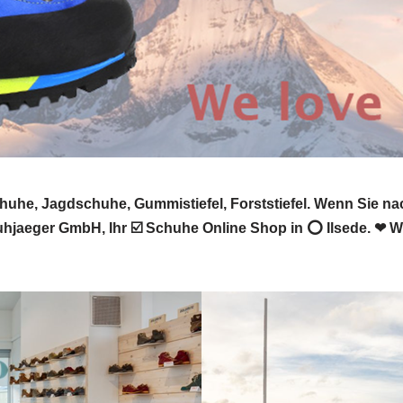
uhe, Jagdschuhe, Gummistiefel, Forststiefel. Wenn Sie n
uhjaeger GmbH, Ihr ☑️ Schuhe Online Shop in ⭕ Ilsede. ❤ W