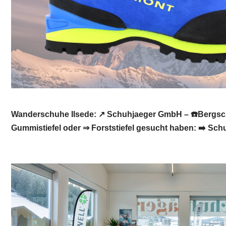
Wanderschuhe Ilsede: ↗️ Schuhjaeger GmbH – ☎️Bergsch
Gummistiefel oder ⇒ Forststiefel gesucht haben: ➡️ Sch