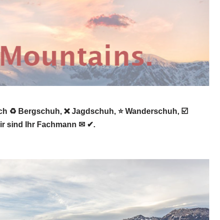
ach ♻ Bergschuh, ❌ Jagdschuh, ⭐ Wanderschuh, ☑️
ir sind Ihr Fachmann ✉ ✔.