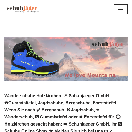
Zum
Inhalt
springen
Wanderschuhe Holzkirchen: ↗️ Schuhjaeger GmbH –
☎️Gummistiefel, Jagdschuhe, Bergschuhe, Forststiefel.
Wenn Sie nach ✔️ Bergschuh, ❌ Jagdschuh, ⭐
Wanderschuh, ☑️ Gummistiefel oder ✹ Forststiefel für ⭕
Holzkirchen gesucht haben: ➡️ Schuhjaeger GmbH, Ihr ☑️
Schuhe Online Shop. ❤ Melden Sie sich bei uns ✉ ✔.