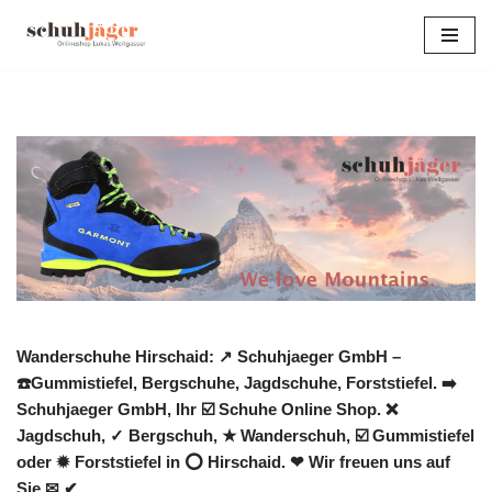
Zum
Inhalt
springen
Wanderschuhe Hirschaid: ↗️ Schuhjaeger GmbH –
☎️Gummistiefel, Bergschuhe, Jagdschuhe, Forststiefel. ➡️
Schuhjaeger GmbH, Ihr ☑️ Schuhe Online Shop. ❌
Jagdschuh, ✓ Bergschuh, ★ Wanderschuh, ☑️ Gummistiefel
oder ✹ Forststiefel in ⭕ Hirschaid. ❤ Wir freuen uns auf
Sie ✉ ✔.