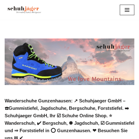
Zum
Inhalt
springen
Wanderschuhe Gunzenhausen: ↗️ Schuhjaeger GmbH –
☎️Gummistiefel, Jagdschuhe, Bergschuhe, Forststiefel. ➡️
Schuhjaeger GmbH, Ihr ☑️ Schuhe Online Shop. ⭐
Wanderschuh, ✔️ Bergschuh, ✺ Jagdschuh, ☑️ Gummistiefel
und ⇒ Forststiefel in ⭕ Gunzenhausen. ❤ Besuchen Sie
uns ✉ ✔.