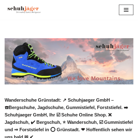
Zum
Inhalt
springen
Wanderschuhe Grünstadt: ↗️ Schuhjaeger GmbH –
☎️Bergschuhe, Jagdschuhe, Gummistiefel, Forststiefel. ➡️
Schuhjaeger GmbH, Ihr ☑️ Schuhe Online Shop. ❌
Jagdschuh, ✔️ Bergschuh, ⭐ Wanderschuh, ☑️ Gummistiefel
und ⇒ Forststiefel in ⭕ Grünstadt. ❤ Hoffentlich sehen wir
uns bald ✉ ✔.