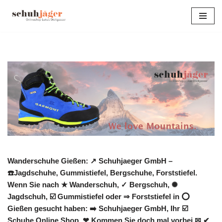
Zum
Inhalt
springen
Wanderschuhe Gießen: ↗️ Schuhjaeger GmbH –
☎️Jagdschuhe, Gummistiefel, Bergschuhe, Forststiefel.
Wenn Sie nach ★ Wanderschuh, ✓ Bergschuh, ✺
Jagdschuh, ☑️ Gummistiefel oder ⇒ Forststiefel in ⭕
Gießen gesucht haben: ➡️ Schuhjaeger GmbH, Ihr ☑️
Schuhe Online Shop. ❤ Kommen Sie doch mal vorbei ✉ ✔.