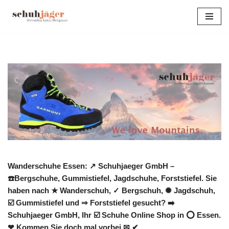
Zum
Inhalt
springen
Wanderschuhe Essen: ↗️ Schuhjaeger GmbH –
☎️Bergschuhe, Gummistiefel, Jagdschuhe, Forststiefel. Sie
haben nach ★ Wanderschuh, ✓ Bergschuh, ✺ Jagdschuh,
☑️ Gummistiefel und ⇒ Forststiefel gesucht? ➡️
Schuhjaeger GmbH, Ihr ☑️ Schuhe Online Shop in ⭕ Essen.
❤ Kommen Sie doch mal vorbei ✉ ✔.