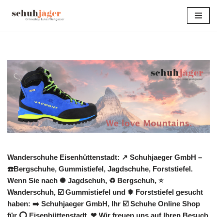
Zum
Inhalt
springen
Wanderschuhe Eisenhüttenstadt: ↗️ Schuhjaeger GmbH –
☎️Bergschuhe, Gummistiefel, Jagdschuhe, Forststiefel.
Wenn Sie nach ✺ Jagdschuh, ♻ Bergschuh, ⭐
Wanderschuh, ☑️ Gummistiefel und ✹ Forststiefel gesucht
haben: ➡️ Schuhjaeger GmbH, Ihr ☑️ Schuhe Online Shop
für ⭕ Eisenhüttenstadt. ❤ Wir freuen uns auf Ihren Besuch