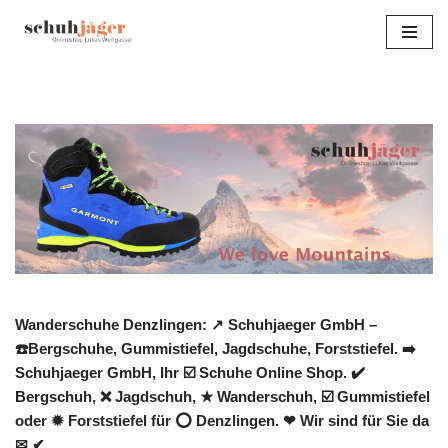
Zum
Inhalt
springen
Wanderschuhe Denzlingen: ↗️ Schuhjaeger GmbH –
☎️Bergschuhe, Gummistiefel, Jagdschuhe, Forststiefel. ➡️
Schuhjaeger GmbH, Ihr ☑️ Schuhe Online Shop. ✔️
Bergschuh, ❌ Jagdschuh, ★ Wanderschuh, ☑️ Gummistiefel
oder ✹ Forststiefel für ⭕ Denzlingen. ❤ Wir sind für Sie da
✉ ✔.