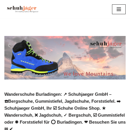
Zum
Inhalt
springen
Wanderschuhe Burladingen: ↗️ Schuhjaeger GmbH –
☎️Bergschuhe, Gummistiefel, Jagdschuhe, Forststiefel. ➡️
Schuhjaeger GmbH, Ihr ☑️ Schuhe Online Shop. ★
Wanderschuh, ❌ Jagdschuh, ✓ Bergschuh, ☑️ Gummistiefel
oder ✹ Forststiefel für ⭕ Burladingen. ❤ Besuchen Sie uns
✉ ✔.