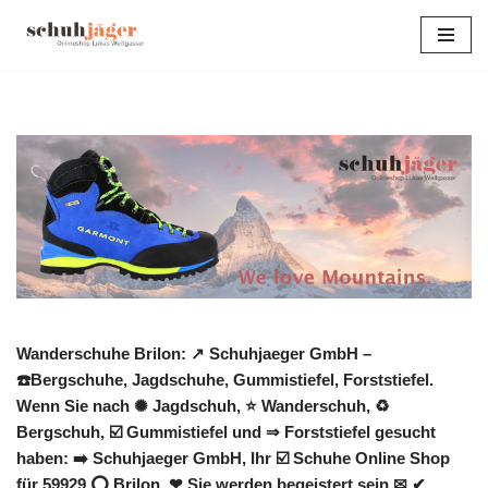
Zum
Inhalt
springen
Wanderschuhe Brilon: ↗️ Schuhjaeger GmbH –
☎️Bergschuhe, Jagdschuhe, Gummistiefel, Forststiefel.
Wenn Sie nach ✺ Jagdschuh, ⭐ Wanderschuh, ♻
Bergschuh, ☑️ Gummistiefel und ⇒ Forststiefel gesucht
haben: ➡️ Schuhjaeger GmbH, Ihr ☑️ Schuhe Online Shop
für 59929 ⭕ Brilon. ❤ Sie werden begeistert sein ✉ ✔.